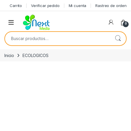
Skip to navigation
Skip to content
Carrito
Verificar pedido
Mi cuenta
Rastreo de orden
0
Buscar por:
Inicio
ECOLOGICOS