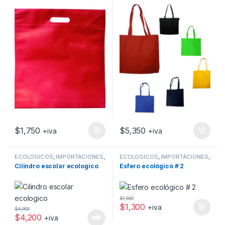
$
1,750
$
5,350
+iva
+iva
ECOLOGICOS
,
IMPORTACIONES
,
ECOLOGICOS
,
IMPORTACIONES
,
PROMOCIONALES
PROMOCIONALES
Cilindro escolar ecologico
Esfero ecológico # 2
$
1,500
$
1,300
+iva
$
4,900
$
4,200
+iva