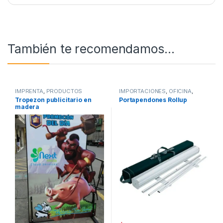
También te recomendamos…
IMPRENTA
,
PRODUCTOS
IMPORTACIONES
,
OFICINA
,
NACIONALES
,
PUBLICIDAD
PROMOCIONALES
,
PUBLICIDAD
Tropezon publicitario en
Portapendones Rollup
EXTERIOR
EXTERIOR
madera