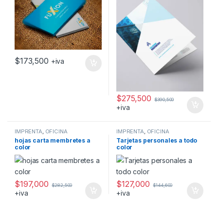
$
173,500
+iva
$
275,500
$
390,500
+iva
IMPRENTA
,
OFICINA
IMPRENTA
,
OFICINA
hojas carta membretes a
Tarjetas personales a todo
color
color
$
197,000
$
127,000
$
282,500
$
144,600
+iva
+iva