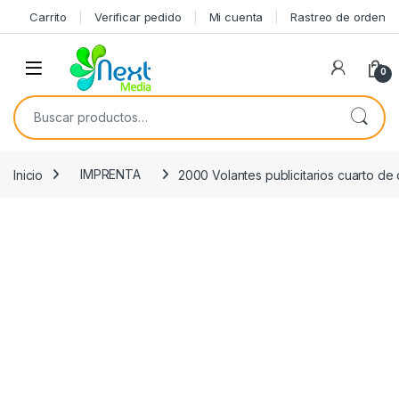
Skip to navigation
Skip to content
Carrito
Verificar pedido
Mi cuenta
Rastreo de orden
0
Buscar por:
Inicio
IMPRENTA
2000 Volantes publicitarios cuarto de 