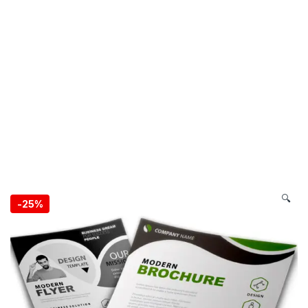
🔍
-
25%