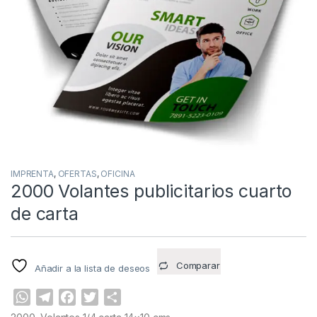
IMPRENTA
,
OFERTAS
,
OFICINA
2000 Volantes publicitarios cuarto
de carta
Comparar
Añadir a la lista de deseos
W
T
F
T
C
h
e
a
w
o