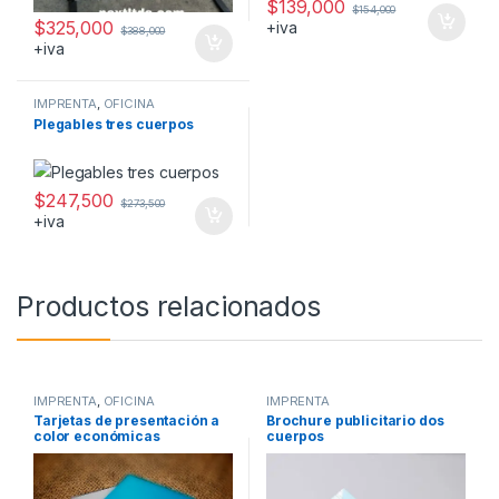
$
139,000
$
154,000
$
325,000
+iva
$
388,000
+iva
IMPRENTA
,
OFICINA
Plegables tres cuerpos
$
247,500
$
273,500
+iva
Productos relacionados
IMPRENTA
,
OFICINA
IMPRENTA
Tarjetas de presentación a
Brochure publicitario dos
color económicas
cuerpos