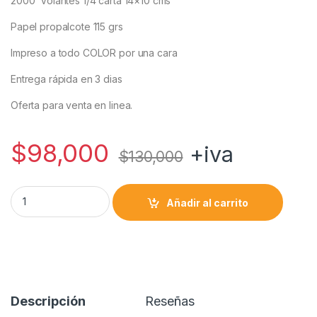
2000 Volantes 1/4 carta 14×10 cms
a
l
c
i
m
Papel propalcote 115 grs
t
e
e
t
p
s
g
b
t
a
Impreso a todo COLOR por una cara
A
r
o
e
r
Entrega rápida en 3 dias
p
a
o
r
t
p
m
k
i
Oferta para venta en linea.
r
$
98,000
+iva
$
130,000
2000 Volantes publicitarios cuarto de carta quantity
Añadir al carrito
Descripción
Reseñas