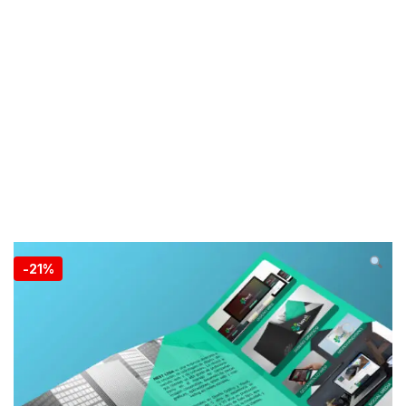
-
21%