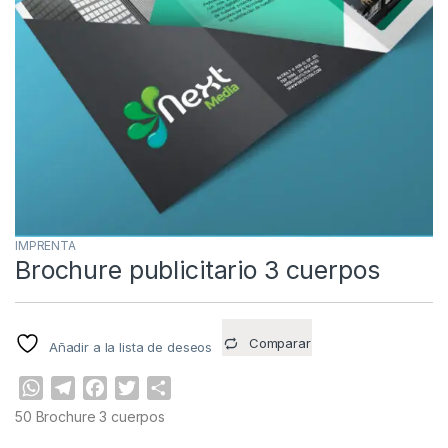
IMPRENTA
Brochure publicitario 3 cuerpos
Comparar
Añadir a la lista de deseos
W
T
F
T
C
h
e
a
w
o
50 Brochure 3 cuerpos
a
l
c
i
m