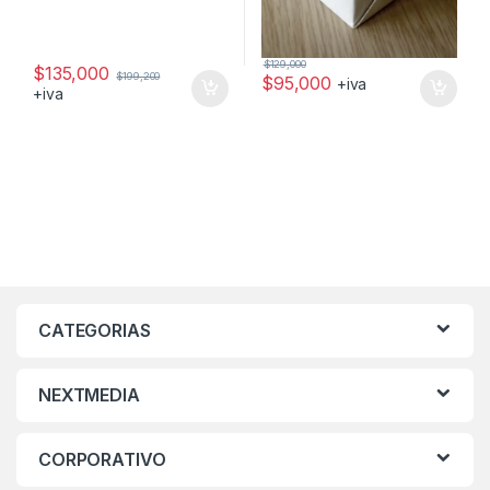
$
129,000
$
135,000
$
199,200
$
95,000
+iva
+iva
CATEGORIAS
NEXTMEDIA
CORPORATIVO