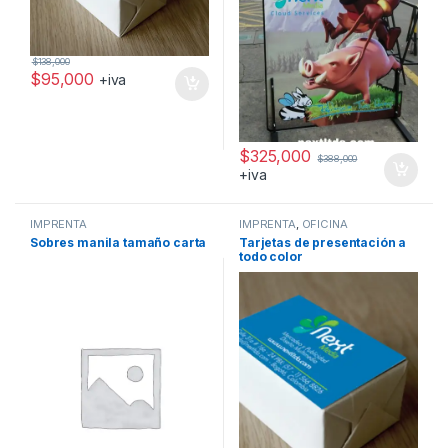
$
138,000
$
95,000
+iva
$
325,000
$
388,000
+iva
IMPRENTA
IMPRENTA
,
OFICINA
Sobres manila tamaño carta
Tarjetas de presentación a
todo color