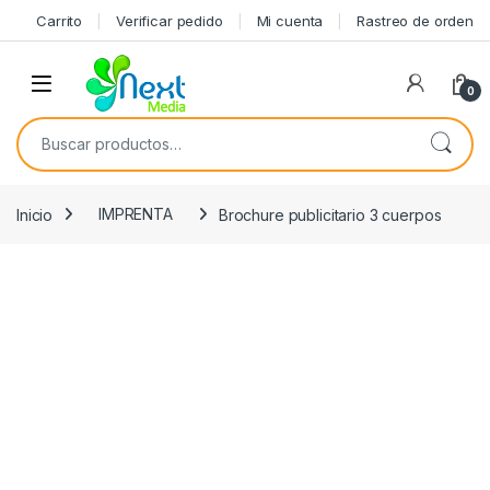
Skip to navigation
Skip to content
Carrito
Verificar pedido
Mi cuenta
Rastreo de orden
0
Buscar por:
Inicio
IMPRENTA
Brochure publicitario 3 cuerpos