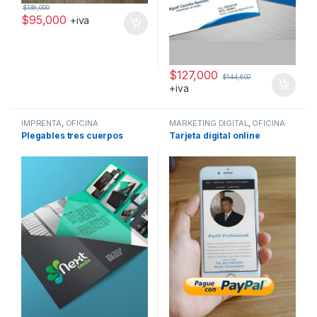
$
138,000
$
95,000
+iva
$
127,000
$
144,600
+iva
IMPRENTA
,
OFICINA
MARKETING DIGITAL
,
OFICINA
Plegables tres cuerpos
Tarjeta digital online