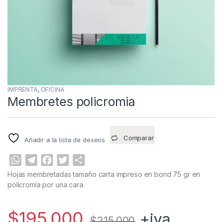
IMPRENTA
,
OFICINA
Membretes policromia
Comparar
Añadir a la lista de deseos
W
T
F
T
C
h
e
a
w
o
Hojas membretadas tamaño carta impreso en bond 75 gr en
a
l
c
i
m
policromía por una cara.
t
e
e
t
p
s
g
b
t
a
$
195,000
+iva
A
r
o
e
r
$
215,000