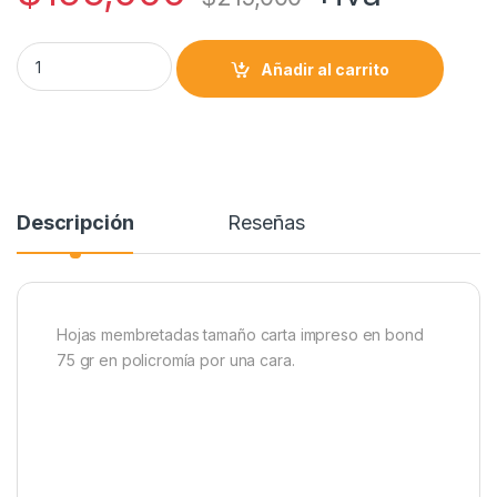
p
a
o
r
t
p
m
k
i
Membretes policromia quantity
Añadir al carrito
r
Descripción
Reseñas
Hojas membretadas tamaño carta impreso en bond
75 gr en policromía por una cara.