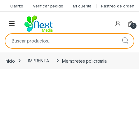
Skip to navigation
Skip to content
Carrito
Verificar pedido
Mi cuenta
Rastreo de orden
0
Buscar por:
Inicio
IMPRENTA
Membretes policromia