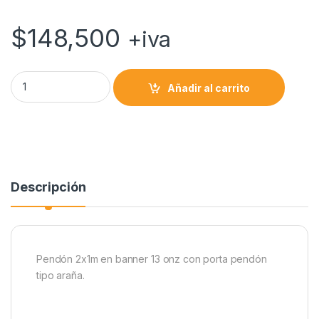
a
l
c
i
m
t
e
e
t
p
$
148,500
+iva
s
g
b
t
a
A
r
o
e
r
p
a
o
r
t
Pendón publicitario tipo araña quantity
Añadir al carrito
p
m
k
i
r
Descripción
Pendón 2x1m en banner 13 onz con porta pendón
tipo araña.